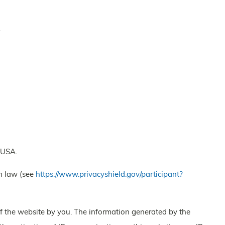
.
 USA.
on law (see
https://www.privacyshield.gov/participant?
 of the website by you. The information generated by the