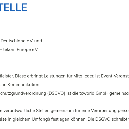
TELLE
 Deutschland e.V. und
– tekom Europe e.V.
ister. Diese erbringt Leistungen für Mitglieder, ist Event-Veran
sche Kommunikation.
enschutzgrundverordnung (DSGVO) ist die tcworld GmbH gemeinsam m
e verantwortliche Stellen gemeinsam für eine Verarbeitung perso
se in gleichem Umfang!) festlegen können. Die DSGVO schreibt v